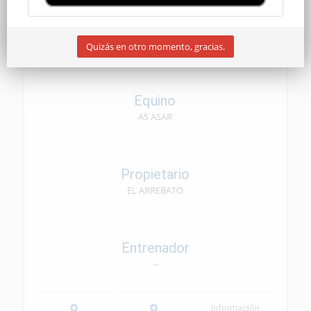
SENIOR
Quizás en otro momento, gracias.
29/11/2025
Equino
AS ASAR
Propietario
EL ARREBATO
Entrenador
--
Información