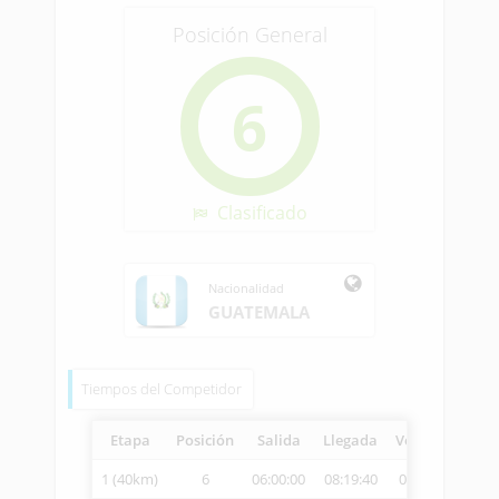
Posición General
6
Clasificado
Nacionalidad
GUATEMALA
Tiempos del Competidor
Etapa
Posición
Salida
Llegada
Vetcheck
Vel
1 (40km)
6
06:00:00
08:19:40
08:21:46
17