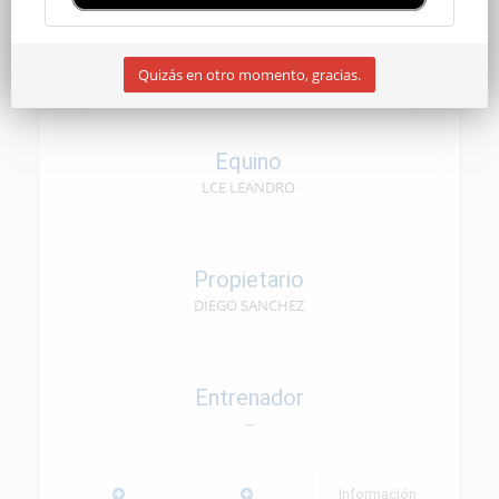
SENIOR
Quizás en otro momento, gracias.
04/10/2025
Equino
LCE LEANDRO
Propietario
DIEGO SANCHEZ
Entrenador
--
Información