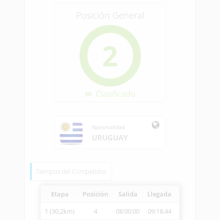
Posición General
2
Clasificado
Nacionalidad
URUGUAY
Tiempos del Competidor
Etapa
Posición
Salida
Llegada
Vetcheck
Ve
1 (30,2km)
4
08:00:00
09:18:44
09:23:04
2