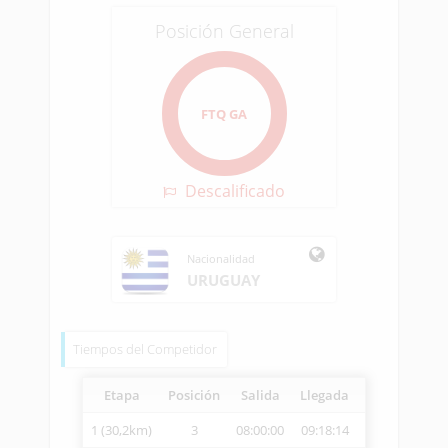
Posición General
FTQ GA
Descalificado
Nacionalidad
URUGUAY
Tiempos del Competidor
Etapa
Posición
Salida
Llegada
Vetcheck
Ve
1 (30,2km)
3
08:00:00
09:18:14
09:22:18
2