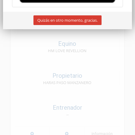
SENIOR
Quizás en otro momento, gracias.
04/10/2025
Equino
HM LOVE REVELLION
Propietario
HARAS PASO MANZANERO
Entrenador
--
Información