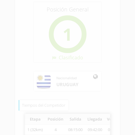
Posición General
1
Clasificado
Nacionalidad
URUGUAY
Tiempos del Competidor
Etapa
Posición
Salida
Llegada
Vetcheck
Vel
1 (32km)
4
08:15:00
09:42:00
09:44:47
22