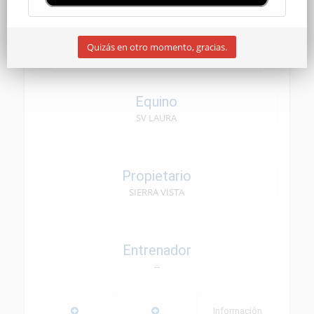
SENIOR
Quizás en otro momento, gracias.
14/06/2025
Equino
SV LAURA
Propietario
SIERRA VISTA
Entrenador
--
Información