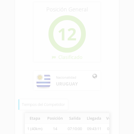
Posición General
12
Clasificado
Nacionalidad
URUGUAY
Tiempos del Competidor
Etapa
Posición
Salida
Llegada
Vetcheck
Vel
1 (40km)
14
07:10:00
09:43:11
09:45:06
15