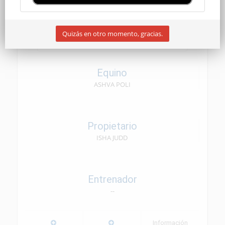
SENIOR
Quizás en otro momento, gracias.
26/04/2025
Equino
ASHVA POLI
Propietario
ISHA JUDD
Entrenador
--
Información