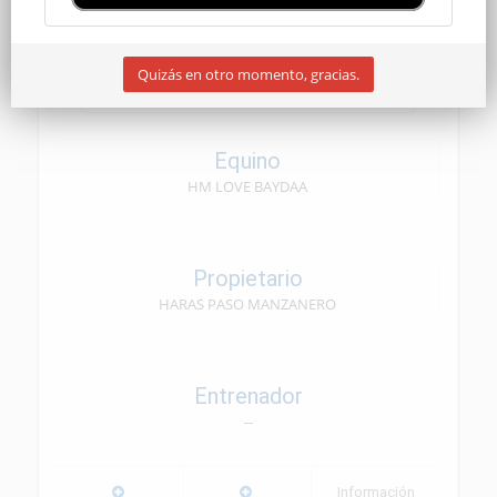
SENIOR
Quizás en otro momento, gracias.
26/04/2025
Equino
HM LOVE BAYDAA
Propietario
HARAS PASO MANZANERO
Entrenador
--
Información