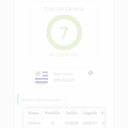
Posición General
7
Clasificado
Nacionalidad
URUGUAY
Tiempos del Competidor
Etapa
Posición
Salida
Llegada
Vetcheck
Vel
1 (40km)
6
07:00:00
09:30:37
09:32:13
15