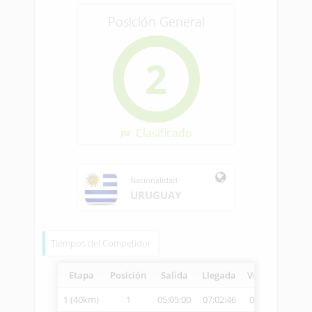
Posición General
2
Clasificado
Nacionalidad
URUGUAY
Tiempos del Competidor
Etapa
Posición
Salida
Llegada
Vetcheck
Vel
1 (40km)
1
05:05:00
07:02:46
07:04:26
20