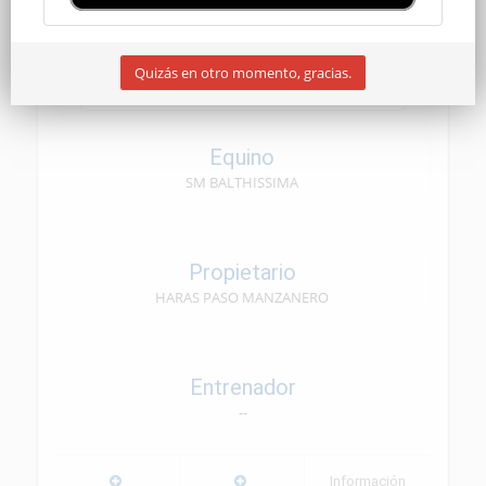
YOUNG RIDER
Quizás en otro momento, gracias.
30/11/2024
Equino
SM BALTHISSIMA
Propietario
HARAS PASO MANZANERO
Entrenador
--
Información