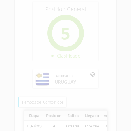
Posición General
5
Clasificado
Nacionalidad
URUGUAY
Tiempos del Competidor
Etapa
Posición
Salida
Llegada
Vetcheck
Vel
1 (40km)
4
08:00:00
09:47:04
09:50:53
22