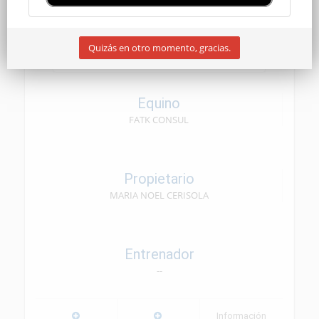
SENIOR
Quizás en otro momento, gracias.
07/09/2024
Equino
FATK CONSUL
Propietario
MARIA NOEL CERISOLA
Entrenador
--
Información