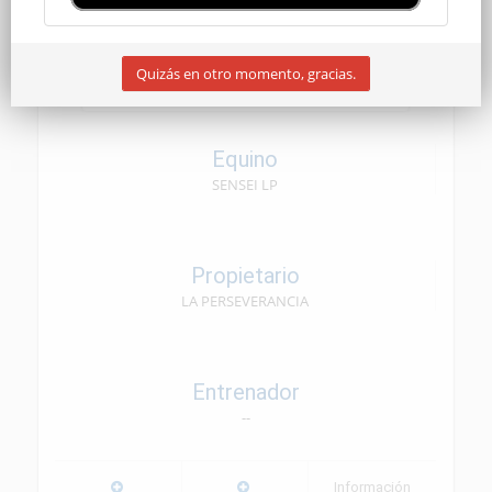
SENIOR
Quizás en otro momento, gracias.
06/06/2026
Equino
SENSEI LP
Propietario
LA PERSEVERANCIA
Entrenador
--
Información