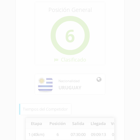
Posición General
6
Clasificado
Nacionalidad
URUGUAY
Tiempos del Competidor
Etapa
Posición
Salida
Llegada
Vetcheck
Vel
1 (40km)
6
07:30:00
09:09:13
09:11:11
24