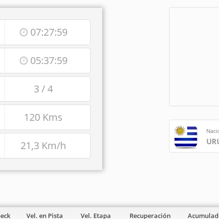
07:27:59
05:37:59
3 / 4
120 Kms
Naci
UR
21,3 Km/h
heck
Vel. en Pista
Vel. Etapa
Recuperación
Acumulad