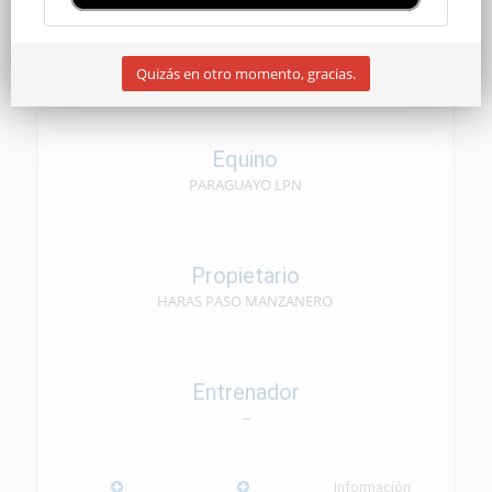
SENIOR
Quizás en otro momento, gracias.
06/06/2026
Equino
PARAGUAYO LPN
Propietario
HARAS PASO MANZANERO
Entrenador
--
Información