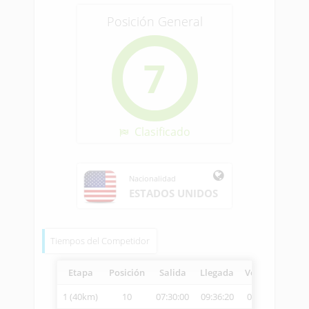
Posición General
7
Clasificado
Nacionalidad
ESTADOS UNIDOS
Tiempos del Competidor
Etapa
Posición
Salida
Llegada
Vetcheck
Vel
1 (40km)
10
07:30:00
09:36:20
09:37:33
1