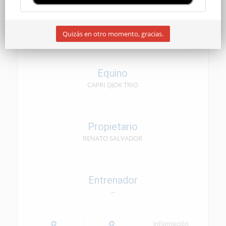
SENIOR
Quizás en otro momento, gracias.
06/06/2026
Equino
CAPRI DJOK TRIO
Propietario
RENATO SALVADOR
Entrenador
--
Información