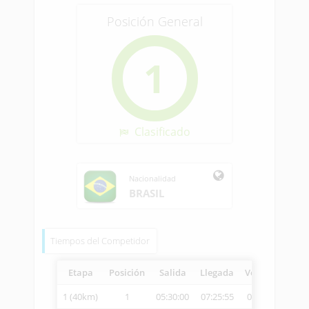
Posición General
1
Clasificado
Nacionalidad
BRASIL
Tiempos del Competidor
Etapa
Posición
Salida
Llegada
Vetcheck
Vel
1 (40km)
1
05:30:00
07:25:55
07:27:01
20