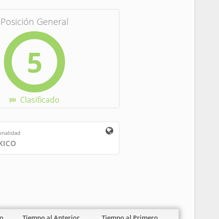
Posición General
5
Clasificado
onalidad
XICO
o
Tiempo al Anterior
Tiempo al Primero