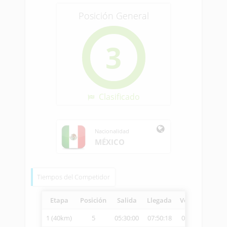
Posición General
3
Clasificado
Nacionalidad
MÉXICO
Tiempos del Competidor
Etapa
Posición
Salida
Llegada
Vetcheck
Vel
1 (40km)
5
05:30:00
07:50:18
07:51:24
17