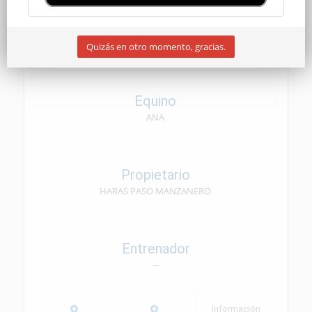
SENIOR
Quizás en otro momento, gracias.
06/06/2026
Equino
ANA
Propietario
HARAS PASO MANZANERO
Entrenador
--
Información