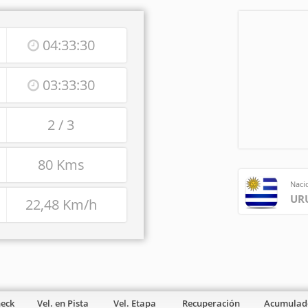
04:33:30
03:33:30
2 / 3
80 Kms
Naci
UR
22,48 Km/h
heck
Vel. en Pista
Vel. Etapa
Recuperación
Acumulad