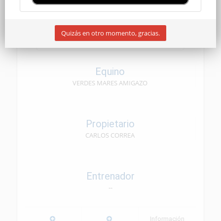
CEN SENIOR
Quizás en otro momento, gracias.
09/05/2026
Equino
VERDES MARES AMIGAZO
Propietario
CARLOS CORREA
Entrenador
--
Información