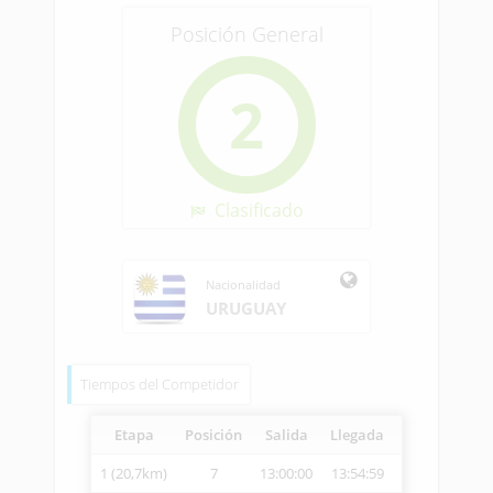
Posición General
2
Clasificado
Nacionalidad
URUGUAY
Tiempos del Competidor
Etapa
Posición
Salida
Llegada
Vetcheck
Ve
1 (20,7km)
7
13:00:00
13:54:59
14:03:05
2