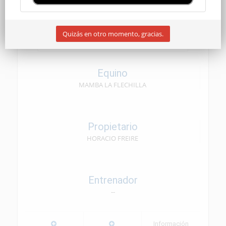
CEN SENIOR
Quizás en otro momento, gracias.
09/05/2026
Equino
MAMBA LA FLECHILLA
Propietario
HORACIO FREIRE
Entrenador
--
Información