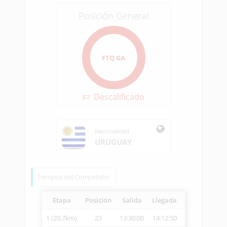
Posición General
FTQ GA
Descalificado
Nacionalidad
URUGUAY
Tiempos del Competidor
Etapa
Posición
Salida
Llegada
Vetcheck
Ve
1 (20,7km)
23
13:30:00
14:12:50
14:29:52