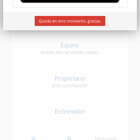
CEN SENIOR
Quizás en otro momento, gracias.
09/05/2026
Equino
MADRILEÑA DE VERDES MARES
Propietario
JOSE LUIS PALACIO
Entrenador
--
Información