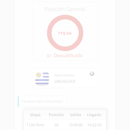
Posición General
FTQ GA
Descalificado
Nacionalidad
URUGUAY
Tiempos del Competidor
Etapa
Posición
Salida
Llegada
Vetcheck
Ve
1 (20,7km)
29
13:30:00
14:22:33
14:41:21
2