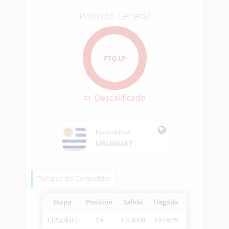
Posición General
FTQ LP
Descalificado
Nacionalidad
URUGUAY
Tiempos del Competidor
Etapa
Posición
Salida
Llegada
Vetcheck
Ve
1 (20,7km)
19
13:30:00
14:16:15
14:28:54
2