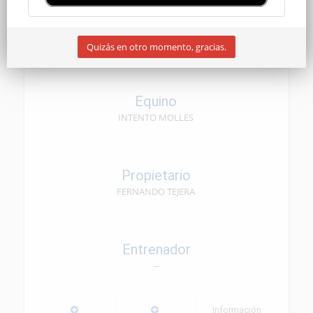
CEN SENIOR
Quizás en otro momento, gracias.
09/05/2026
Equino
INTENTO MOLLES
Propietario
FERNANDO TEJERA
Entrenador
--
Información