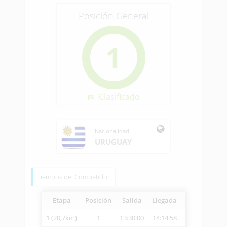
Posición General
1
Clasificado
Nacionalidad
URUGUAY
Tiempos del Competidor
Etapa
Posición
Salida
Llegada
Vetcheck
Ve
1 (20,7km)
1
13:30:00
14:14:58
14:18:34
2