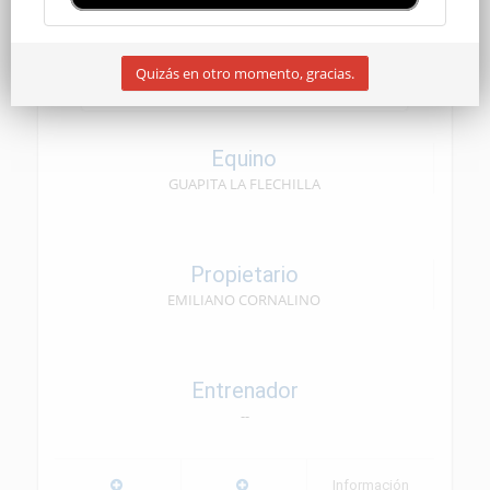
CEN SENIOR
Quizás en otro momento, gracias.
09/05/2026
Equino
GUAPITA LA FLECHILLA
Propietario
EMILIANO CORNALINO
Entrenador
--
Información