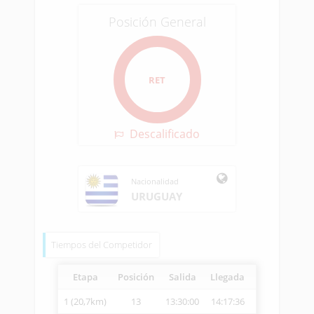
Posición General
RET
Descalificado
Nacionalidad
URUGUAY
Tiempos del Competidor
Etapa
Posición
Salida
Llegada
Vetcheck
Ve
1 (20,7km)
13
13:30:00
14:17:36
14:27:12
2