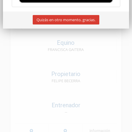
CEN SENIOR
Quizás en otro momento, gracias.
09/05/2026
Equino
FRANCISCA GAITERA
Propietario
FELIPE BECERRA
Entrenador
--
Información