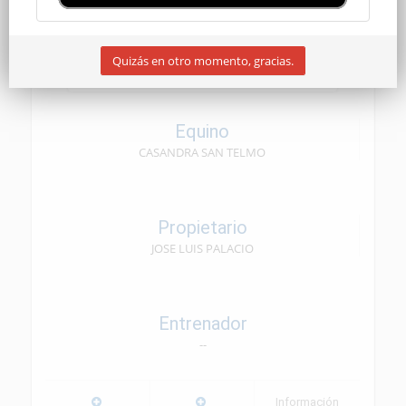
CEN SENIOR
Quizás en otro momento, gracias.
09/05/2026
Equino
CASANDRA SAN TELMO
Propietario
JOSE LUIS PALACIO
Entrenador
--
Información