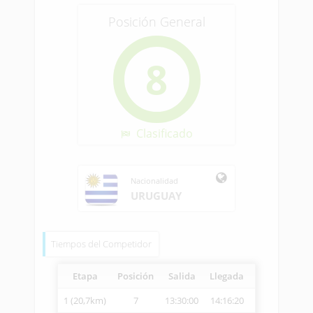
Posición General
8
Clasificado
Nacionalidad
URUGUAY
Tiempos del Competidor
Etapa
Posición
Salida
Llegada
Vetcheck
Ve
1 (20,7km)
7
13:30:00
14:16:20
14:23:21