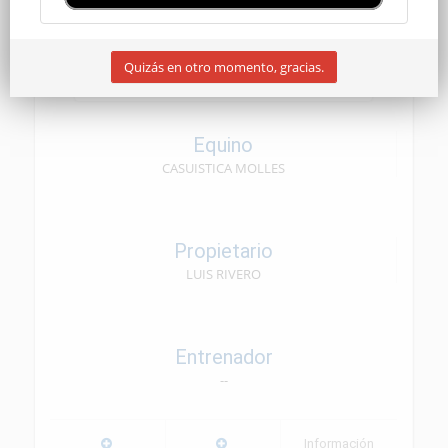
CEN SENIOR
Quizás en otro momento, gracias.
09/05/2026
Equino
CASUISTICA MOLLES
Propietario
LUIS RIVERO
Entrenador
--
Información