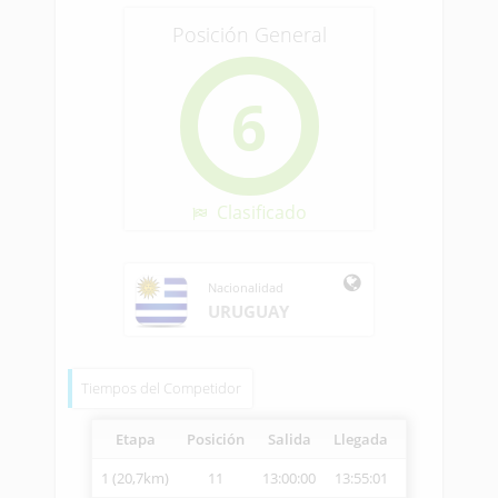
Posición General
6
Clasificado
Nacionalidad
URUGUAY
Tiempos del Competidor
Etapa
Posición
Salida
Llegada
Vetcheck
Ve
1 (20,7km)
11
13:00:00
13:55:01
14:09:15
2