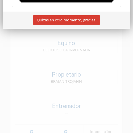
CEN SENIOR
Quizás en otro momento, gracias.
09/05/2026
Equino
DELICIOSO LA INVERNADA
Propietario
BRAIAN TROJAHN
Entrenador
--
Información