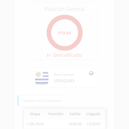
Posición General
FTQ GA
Descalificado
Nacionalidad
URUGUAY
Tiempos del Competidor
Etapa
Posición
Salida
Llegada
Vetcheck
Ve
1 (20,7km)
--
13:00:00
13:55:07
13:59:27
2