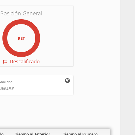
Posición General
RET
Descalificado
onalidad
UGUAY
do
Tiempo al Anterior
Tiempo al Primero