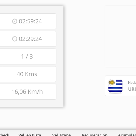
02:59:24
02:29:24
1 / 3
40 Kms
Naci
UR
16,06 Km/h
check
Vel. en Pista
Vel. Etapa
Recuperación
Acumula