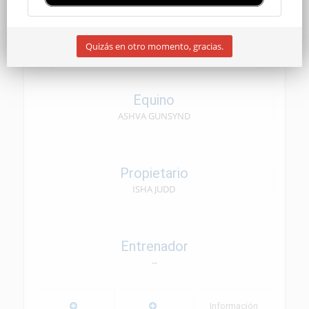
SENIOR
Quizás en otro momento, gracias.
07/03/2026
Equino
ASHVA GUNSYND
Propietario
ISHA JUDD
Entrenador
--
Información