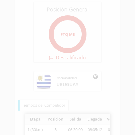
Posición General
FTQ ME
Descalificado
Nacionalidad
URUGUAY
Tiempos del Competidor
Etapa
Posición
Salida
Llegada
Vetcheck
Vel
1 (30km)
5
06:30:00
08:05:12
08:06:02
18