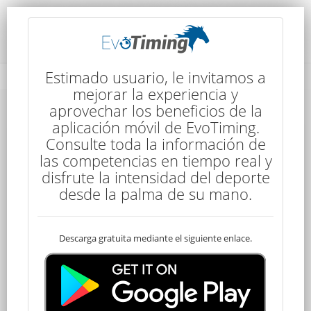
Detalles de la Competencia
Estimado usuario, le invitamos a
mejorar la experiencia y
aprovechar los beneficios de la
Detalles de la Competencia
aplicación móvil de EvoTiming.
Consulte toda la información de
las competencias en tiempo real y
disfrute la intensidad del deporte
desde la palma de su mano.
Descarga gratuita mediante el siguiente enlace.
CEN Promocional
20 kms
14:00
1 Etapas