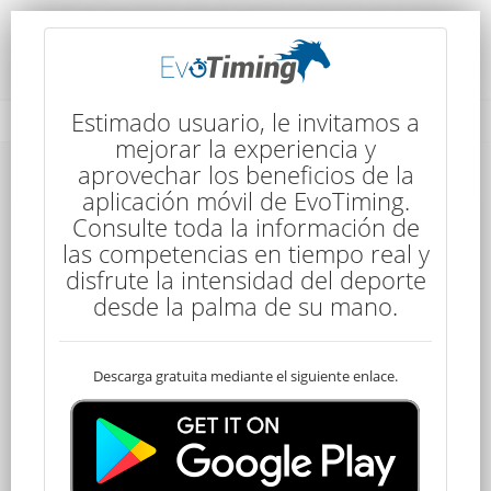
Detalles de la Competencia
Estimado usuario, le invitamos a
mejorar la experiencia y
aprovechar los beneficios de la
Detalles de la Competencia
aplicación móvil de EvoTiming.
Consulte toda la información de
las competencias en tiempo real y
disfrute la intensidad del deporte
desde la palma de su mano.
Descarga gratuita mediante el siguiente enlace.
Senior
140 kms
5:30
5 Etapas