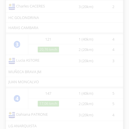
Charles CACERES
3 (20km)
2
11
HC GOLONDRINA
HARAS CAMBARA
121
1 (40km)
4
07
3
20,76 km/h
2 (20km)
4
10
Lucia ASTORE
3 (20km)
3
11
MUÑECA BRAVA JM
JUAN MONCALVO
147
1 (40km)
5
07
4
17,06 km/h
2 (20km)
5
10
Dahiana PATRONE
3 (20km)
4
12
LG ANARQUISTA