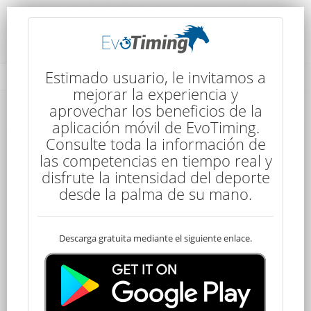
Detalles de la Competencia
Estimado usuario, le invitamos a
mejorar la experiencia y
aprovechar los beneficios de la
Detalles de la Competencia
aplicación móvil de EvoTiming.
Consulte toda la información de
las competencias en tiempo real y
disfrute la intensidad del deporte
desde la palma de su mano.
Descarga gratuita mediante el siguiente enlace.
CEN Senior
80 kms
7:30
3 Etapas