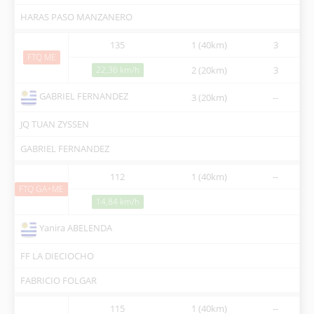
HARAS PASO MANZANERO
135
1 (40km)
3
07
FTQ ME
22,36 km/h
2 (20km)
3
09
GABRIEL FERNANDEZ
3 (20km)
--
11
JQ TUAN ZYSSEN
GABRIEL FERNANDEZ
112
1 (40km)
--
07
FTQ GA+ME
14,84 km/h
Yanira ABELENDA
FF LA DIECIOCHO
FABRICIO FOLGAR
115
1 (40km)
--
07