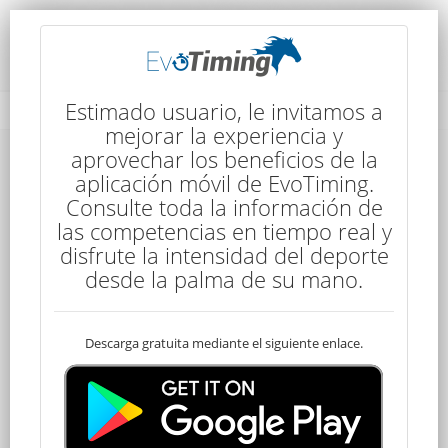
Detalles de la Competencia
Estimado usuario, le invitamos a
mejorar la experiencia y
aprovechar los beneficios de la
Detalles de la Competencia
aplicación móvil de EvoTiming.
Consulte toda la información de
las competencias en tiempo real y
disfrute la intensidad del deporte
desde la palma de su mano.
Descarga gratuita mediante el siguiente enlace.
Young Rider
100 kms
7:30
4 Etapas