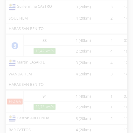
Guillermina CASTRO
3 (20km)
3
12:31
SOUL HLM
4 (20km)
2
14:32
HARAS SAN BENITO
88
1 (40km)
4
07:30
3
15,42 km/h
2 (20km)
4
10:44
Martin LASARTE
3 (20km)
4
12:31
WANDA HLM
4 (20km)
3
14:32
HARAS SAN BENITO
94
1 (40km)
1
07:30
FTQ GA
22,73 km/h
2 (20km)
1
10:00
Gaston ABELENDA
3 (20km)
2
11:23
BAR CATTOS
4 (20km)
--
13:02