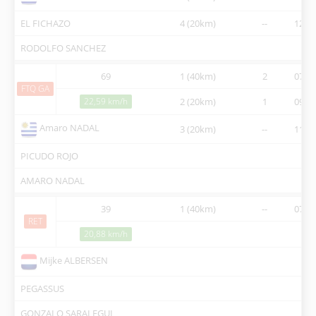
EL FICHAZO
4 (20km)
--
12:56
RODOLFO SANCHEZ
69
1 (40km)
2
07:30
FTQ GA
22,59 km/h
2 (20km)
1
09:58
Amaro NADAL
3 (20km)
--
11:21
PICUDO ROJO
AMARO NADAL
39
1 (40km)
--
07:30
RET
20,88 km/h
Mijke ALBERSEN
PEGASSUS
GONZALO SARALEGUI