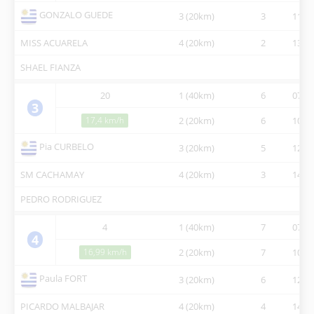
GONZALO GUEDE
3 (20km)
3
11:39
MISS ACUARELA
4 (20km)
2
13:19
SHAEL FIANZA
20
1 (40km)
6
07:30
3
17,4 km/h
2 (20km)
6
10:32
Pia CURBELO
3 (20km)
5
12:11
SM CACHAMAY
4 (20km)
3
14:04
PEDRO RODRIGUEZ
4
1 (40km)
7
07:30
4
16,99 km/h
2 (20km)
7
10:33
Paula FORT
3 (20km)
6
12:12
PICARDO MALBAJAR
4 (20km)
4
14:06