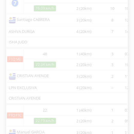
7
16,09 km/h
2 (20km)
10
10:34
Santiago CABRERA
3 (20km)
8
12:18
ASHVA DURGA
4 (20km)
7
14:12
ISHA JUDD
48
1 (40km)
3
07:30
FTQ ME
22,34 km/h
2 (20km)
3
10:00
CRISTIAN AYENDE
3 (20km)
2
11:21
LPN EXCLUSIVA
4 (20km)
--
12:58
CRISTIAN AYENDE
22
1 (40km)
1
07:30
FTQ FTC
22,19 km/h
2 (20km)
2
09:57
Manuel GARCIA
3 (20km)
1
11:21