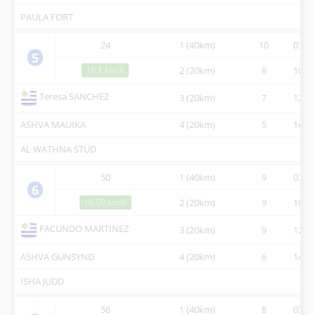
PAULA FORT
24
1 (40km)
10
07:30
5
16,1 km/h
2 (20km)
8
10:34
Teresa SANCHEZ
3 (20km)
7
12:18
ASHVA MAUIKA
4 (20km)
5
14:12
AL WATHNA STUD
50
1 (40km)
9
07:30
6
16,09 km/h
2 (20km)
9
10:34
FACUNDO MARTINEZ
3 (20km)
9
12:18
ASHVA GUNSYND
4 (20km)
6
14:12
ISHA JUDD
56
1 (40km)
8
07:30