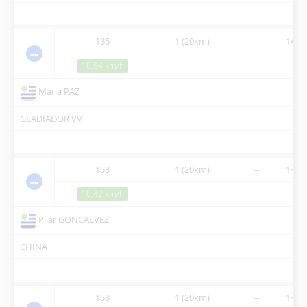
136
1 (20km)
--
14:00
--
10,54 km/h
Maria PAZ
GLADIADOR VV
153
1 (20km)
--
14:00
--
10,42 km/h
Pilar GONCALVEZ
CHINA
158
1 (20km)
--
14:00