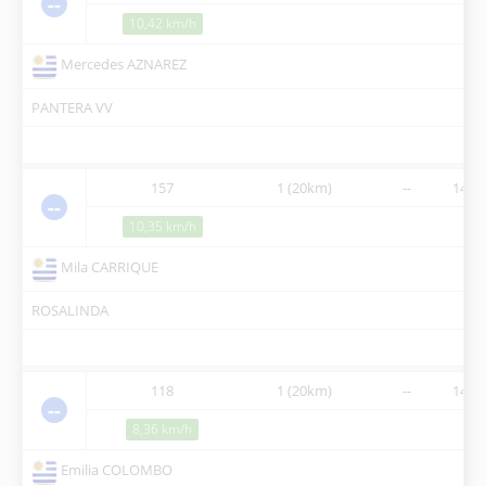
--
10,42 km/h
Mercedes AZNAREZ
PANTERA VV
157
1 (20km)
--
14:00
--
10,35 km/h
Mila CARRIQUE
ROSALINDA
118
1 (20km)
--
14:00
--
8,36 km/h
Emilia COLOMBO