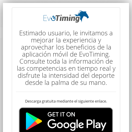
Detalles de la Competencia
Estimado usuario, le invitamos a
mejorar la experiencia y
aprovechar los beneficios de la
Detalles de la Competencia
aplicación móvil de EvoTiming.
Consulte toda la información de
las competencias en tiempo real y
disfrute la intensidad del deporte
desde la palma de su mano.
Descarga gratuita mediante el siguiente enlace.
CEN Promocional
20 kms
14:00
1 Etapas