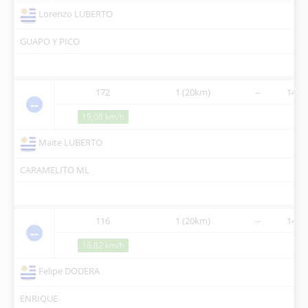
Lorenzo LUBERTO
GUAPO Y PICO
172
1 (20km)
--
14:00
--
19,08 km/h
Maite LUBERTO
CARAMELITO ML
116
1 (20km)
--
14:00
--
18,82 km/h
Felipe DODERA
ENRIQUE