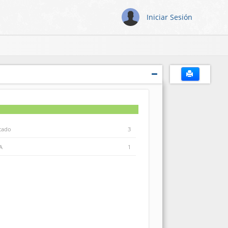
Iniciar Sesión
icado
3
A
1