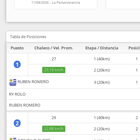
11/04/2026 - La Perserverancia
Tabla de Posiciones
Puesto
Chaleco / Vel. Prom.
Etapa / Distancia
Posic
27
1 (40km)
1
1
23,18 km/h
2 (20km)
1
RUBEN ROMERO
3 (20km)
1
RY ROLO
RUBEN ROMERO
29
1 (40km)
2
2
22,88 km/h
2 (20km)
2