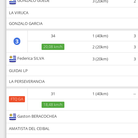
GONZALO GUEDE
3 (20km)
2
LA VIRUCA
GONZALO GARCIA
34
1 (40km)
3
3
20,08 km/h
2 (20km)
3
Federica SILVA
3 (20km)
3
GUIDAI LP
LA PERSEVERANCIA
31
1 (40km)
--
FTQ GA
18,48 km/h
Gaston BERACOCHEA
AMATISTA DEL CEIBAL