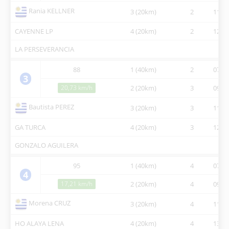
Rania KELLNER
3 (20km)
2
11:10
CAYENNE LP
4 (20km)
2
12:51
LA PERSEVERANCIA
88
1 (40km)
2
07:15
3
20,73 km/h
2 (20km)
3
09:45
Bautista PEREZ
3 (20km)
3
11:14
GA TURCA
4 (20km)
3
12:57
GONZALO AGUILERA
95
1 (40km)
4
07:15
4
17,21 km/h
2 (20km)
4
09:50
Morena CRUZ
3 (20km)
4
11:32
HO ALAYA LENA
4 (20km)
4
13:36