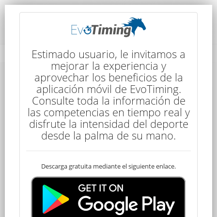
Detalles de la Competencia
Estimado usuario, le invitamos a
mejorar la experiencia y
aprovechar los beneficios de la
Detalles de la Competencia
aplicación móvil de EvoTiming.
Consulte toda la información de
las competencias en tiempo real y
disfrute la intensidad del deporte
desde la palma de su mano.
Descarga gratuita mediante el siguiente enlace.
Young Rider
100 kms
7:15
4 Etapas