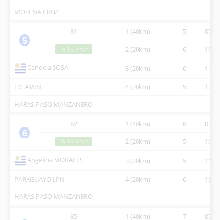
MORENA CRUZ
81
1 (40km)
5
07:15
5
16,19 km/h
2 (20km)
6
10:09
Candela SOSA
3 (20km)
6
11:50
HC AMIN
4 (20km)
5
13:51
HARAS PASO MANZANERO
82
1 (40km)
6
07:15
6
16,19 km/h
2 (20km)
5
10:09
Angelina MORALES
3 (20km)
5
11:49
PARAGUAYO LPN
4 (20km)
6
13:51
HARAS PASO MANZANERO
85
1 (40km)
7
07:15