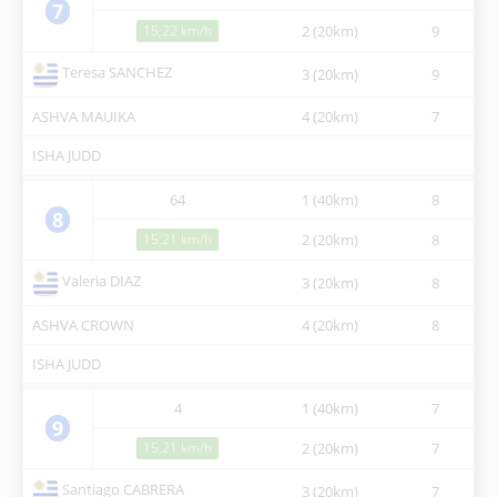
7
15,22 km/h
2 (20km)
9
10
Teresa SANCHEZ
3 (20km)
9
12
ASHVA MAUIKA
4 (20km)
7
14
ISHA JUDD
64
1 (40km)
8
07
8
15,21 km/h
2 (20km)
8
10
Valeria DIAZ
3 (20km)
8
12
ASHVA CROWN
4 (20km)
8
14
ISHA JUDD
4
1 (40km)
7
07
9
15,21 km/h
2 (20km)
7
10
Santiago CABRERA
3 (20km)
7
12