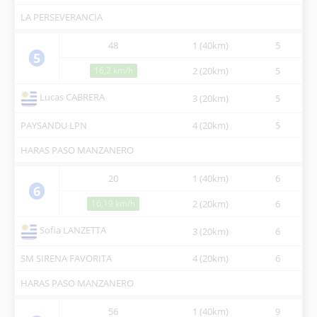
LA PERSEVERANCIA
48
1 (40km)
5
07
5
16,2 km/h
2 (20km)
5
10
Lucas CABRERA
3 (20km)
5
11
PAYSANDU LPN
4 (20km)
5
13
HARAS PASO MANZANERO
20
1 (40km)
6
07
6
16,19 km/h
2 (20km)
6
10
Sofia LANZETTA
3 (20km)
6
11
SM SIRENA FAVORITA
4 (20km)
6
13
HARAS PASO MANZANERO
56
1 (40km)
9
07