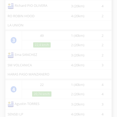
Richard PIO OLIVERA
3 (20km)
4
11
RO ROBIN HOOD
4 (20km)
2
12
LA UNION
49
1 (40km)
2
07
3
22,4 km/h
2 (20km)
2
09
Ema SANCHEZ
3 (20km)
2
11
SM VOLCANICA
4 (20km)
3
12
HARAS PASO MANZANERO
22
1 (40km)
4
07
4
20,74 km/h
2 (20km)
4
09
Agustin TORRES
3 (20km)
3
11
SENSEI LP
4 (20km)
4
12