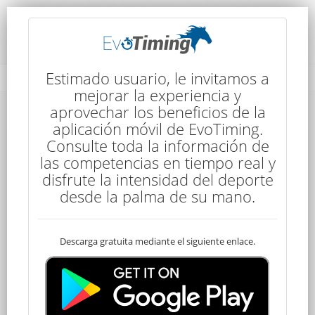
Detalles de la Competencia
Estimado usuario, le invitamos a
mejorar la experiencia y
aprovechar los beneficios de la
Detalles de la Competencia
aplicación móvil de EvoTiming.
Consulte toda la información de
las competencias en tiempo real y
disfrute la intensidad del deporte
desde la palma de su mano.
Descarga gratuita mediante el siguiente enlace.
Senior
100 kms
7:15
4 Etapas