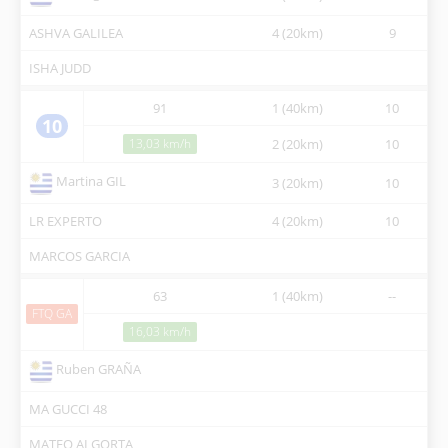
ASHVA GALILEA
4 (20km)
9
14
ISHA JUDD
91
1 (40km)
10
07
10
13,03 km/h
2 (20km)
10
10
Martina GIL
3 (20km)
10
12
LR EXPERTO
4 (20km)
10
15
MARCOS GARCIA
63
1 (40km)
--
07
FTQ GA
16,03 km/h
Ruben GRAÑA
MA GUCCI 48
MATEO ALGORTA