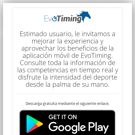
Detalles de la Competencia
Estimado usuario, le invitamos a
mejorar la experiencia y
aprovechar los beneficios de la
Detalles de la Competencia
aplicación móvil de EvoTiming.
Consulte toda la información de
las competencias en tiempo real y
disfrute la intensidad del deporte
desde la palma de su mano.
Descarga gratuita mediante el siguiente enlace.
Senior
120 kms
6:30
4 Etapas