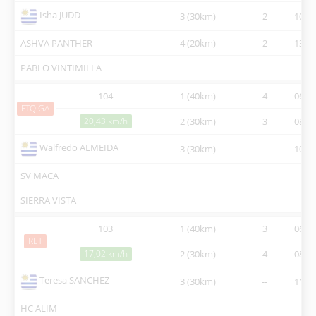
Isha JUDD
3 (30km)
2
10:55
ASHVA PANTHER
4 (20km)
2
13:07
PABLO VINTIMILLA
104
1 (40km)
4
06:30
FTQ GA
20,43 km/h
2 (30km)
3
08:56
Walfredo ALMEIDA
3 (30km)
--
10:55
SV MACA
SIERRA VISTA
103
1 (40km)
3
06:30
RET
17,02 km/h
2 (30km)
4
08:56
Teresa SANCHEZ
3 (30km)
--
11:02
HC ALIM