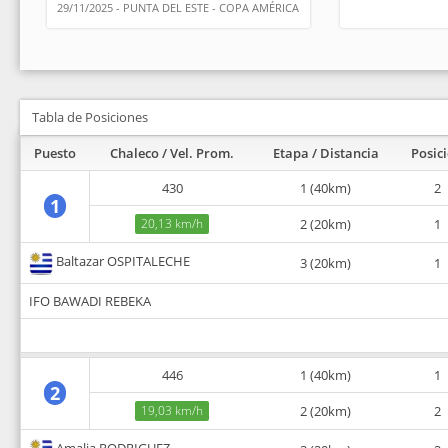
29/11/2025 - PUNTA DEL ESTE - COPA AMÉRICA
Tabla de Posiciones
Puesto
Chaleco / Vel. Prom.
Etapa / Distancia
Posic
430
1 (40km)
2
1
20,13 km/h
2 (20km)
1
Baltazar OSPITALECHE
3 (20km)
1
IFO BAWADI REBEKA
446
1 (40km)
1
2
19,03 km/h
2 (20km)
2