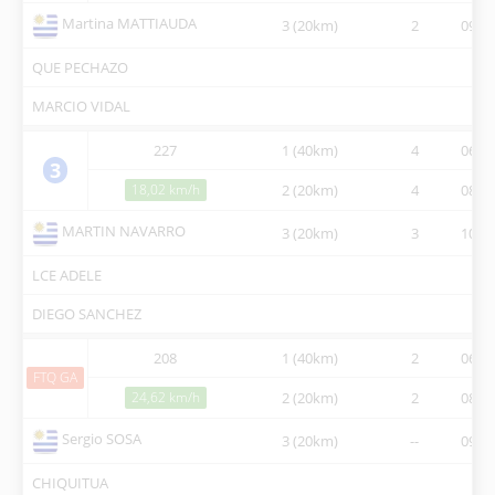
Martina MATTIAUDA
3 (20km)
2
09:49
QUE PECHAZO
MARCIO VIDAL
227
1 (40km)
4
06:00
3
18,02 km/h
2 (20km)
4
08:44
MARTIN NAVARRO
3 (20km)
3
10:21
LCE ADELE
DIEGO SANCHEZ
208
1 (40km)
2
06:00
FTQ GA
24,62 km/h
2 (20km)
2
08:10
Sergio SOSA
3 (20km)
--
09:32
CHIQUITUA