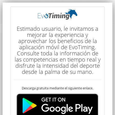
Detalles de la Competencia
Estimado usuario, le invitamos a
mejorar la experiencia y
aprovechar los beneficios de la
Detalles de la Competencia
aplicación móvil de EvoTiming.
Consulte toda la información de
las competencias en tiempo real y
disfrute la intensidad del deporte
desde la palma de su mano.
Descarga gratuita mediante el siguiente enlace.
CEN Senior
80 kms
6:00
3 Etapas