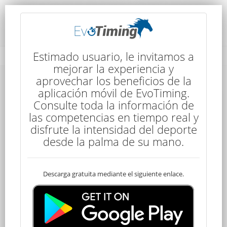
Detalles de la Competencia
Estimado usuario, le invitamos a
mejorar la experiencia y
aprovechar los beneficios de la
Detalles de la Competencia
aplicación móvil de EvoTiming.
Consulte toda la información de
las competencias en tiempo real y
disfrute la intensidad del deporte
desde la palma de su mano.
Descarga gratuita mediante el siguiente enlace.
Senior
140 kms
5:00
5 Etapas