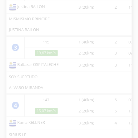
Justina BAILON
3 (20km)
2
11:04
MISMISIMO PRINCIPE
JUSTINA BAILON
115
1 (40km)
2
07:10
3
19,67 km/h
2 (20km)
3
09:39
Baltazar OSPITALECHE
3 (20km)
3
11:07
SOY SUERTUDO
ALVARO MIRANDA
147
1 (40km)
5
07:10
4
15,07 km/h
2 (20km)
5
10:26
Rania KELLNER
3 (20km)
4
12:18
SIRIUS LP