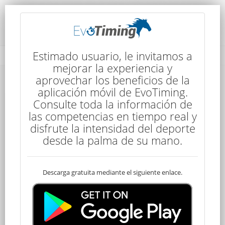
Detalles de la Competencia
Estimado usuario, le invitamos a
mejorar la experiencia y
aprovechar los beneficios de la
Detalles de la Competencia
aplicación móvil de EvoTiming.
Consulte toda la información de
las competencias en tiempo real y
disfrute la intensidad del deporte
desde la palma de su mano.
Descarga gratuita mediante el siguiente enlace.
CEN Promocional
80 kms
7:10
3 Etapas