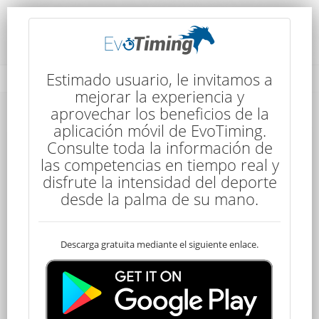
Detalles de la Competencia
Estimado usuario, le invitamos a
mejorar la experiencia y
aprovechar los beneficios de la
Detalles de la Competencia
aplicación móvil de EvoTiming.
Consulte toda la información de
las competencias en tiempo real y
disfrute la intensidad del deporte
desde la palma de su mano.
Descarga gratuita mediante el siguiente enlace.
Young Rider
120 kms
8:00
5 Etapas